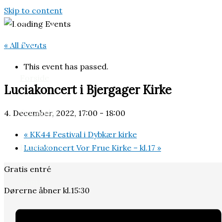
Skip to content
« All Events
This event has passed.
Forside
Luciakoncert i Bjergager Kirke
Optagelse
4. December, 2022, 17:00
-
18:00
«
KK44 Festival i Dybkær kirke
Book os
Luciakoncert Vor Frue Kirke – kl.17
»
Gratis entré
Kontakt
Dørerne åbner kl.15:30