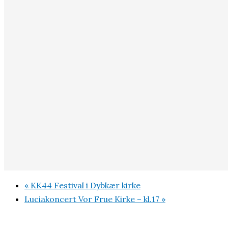
«
KK44 Festival i Dybkær kirke
Luciakoncert Vor Frue Kirke – kl.17
»